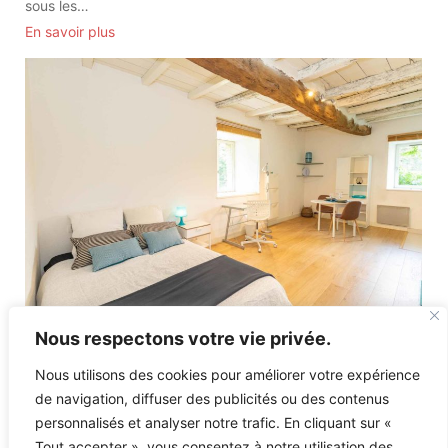
sous les…
En savoir plus
Nous respectons votre vie privée.
Studio Mésange
Studio Mésange Situation dans la résidence Le studio
Nous utilisons des cookies pour améliorer votre expérience
Mésange est situé au rez de chaussée, droite. Sur parquet
de navigation, diffuser des publicités ou des contenus
chêne massif,…
personnalisés et analyser notre trafic. En cliquant sur «
En savoir plus
Tout accepter », vous consentez à notre utilisation des