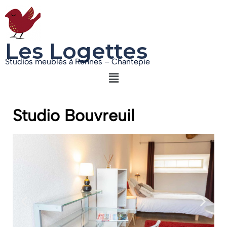
Les Logettes
Studios meublés à Rennes – Chantepie
Studio Bouvreuil