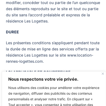
modifier, concéder tout ou partie de l’un quelconque
des éléments reproduits sur le site et tout ou partie
du site sans l’accord préalable et express de la
résidence Les Logettes.
DUREE
Les présentes conditions s’appliquent pendant toute
la durée de mise en ligne des services offerts par la
résidence Les Logettes sur le site www.location-
rennes-logettes.com.
LOI APPLICABLE ET COMPETENCE
Nous respectons votre vie privée.
Les présentes conditions sont soumises à la loi
Nous utilisons des cookies pour améliorer votre expérience
française. L’attribution de compétence en cas de
de navigation, diffuser des publicités ou des contenus
litige, et à défaut d’accord amiable entre les parties,
personnalisés et analyser notre trafic. En cliquant sur «
est donnée aux tribunaux français compétents.
Tout accepter », vous consentez à notre utilisation des